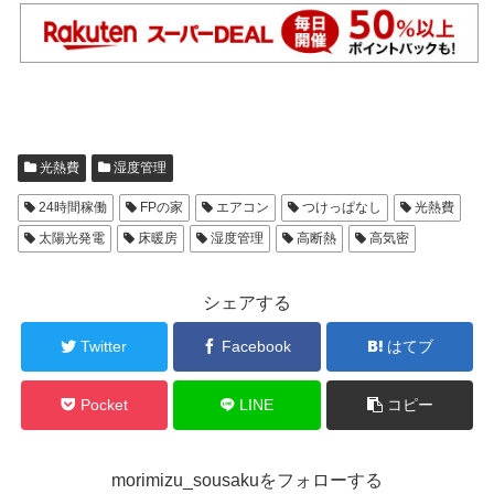
光熱費
湿度管理
24時間稼働
FPの家
エアコン
つけっぱなし
光熱費
太陽光発電
床暖房
湿度管理
高断熱
高気密
シェアする
Twitter
Facebook
はてブ
Pocket
LINE
コピー
morimizu_sousakuをフォローする