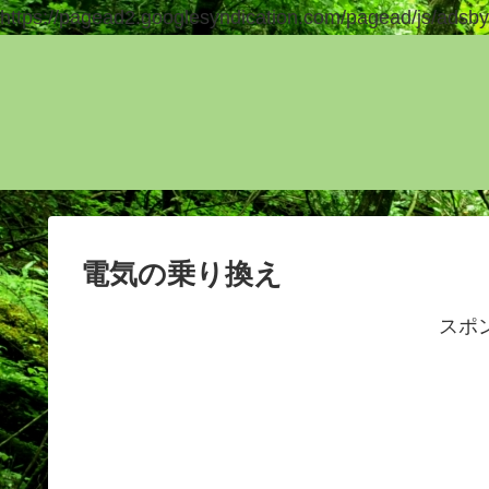
https://pagead2.googlesyndication.com/pagead/js/adsby
電気の乗り換え
スポ