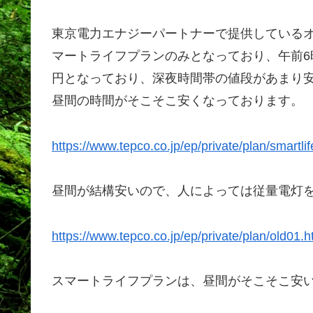
東京電力エナジーパートナーで提供している
マートライフプランのみとなっており、午前6時〜
円となっており、深夜時間帯の値段があまり
昼間の時間がそこそこ安くなっております。
https://www.tepco.co.jp/ep/private/plan/smartlif
昼間が結構安いので、人によっては従量電灯
https://www.tepco.co.jp/ep/private/plan/old01.h
スマートライフプランは、昼間がそこそこ安