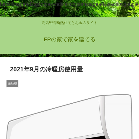
https://pagead2.googlesyndication.com/pagead/js/adsbygoogle
.js
高気密高断熱住宅とお金のサイト
FPの家で家を建てる
2021年9月の冷暖房使用量
光熱費