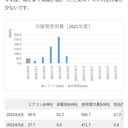
少ないです。
エアコン[kWh]
床暖房[kWh]
使用電力量[kWh]
割合[%]
2021年4月
50.9
51.2
594.7
17.2
2021年5月
27.7
0.0
471.7
5.9