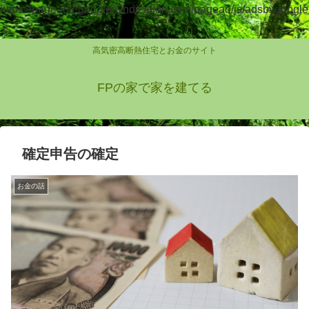
https://pagead2.googlesyndication.com/pagead/js/adsbygoogle
.js
高気密高断熱住宅とお金のサイト
FPの家で家を建てる
確定申告の確定
お金の話