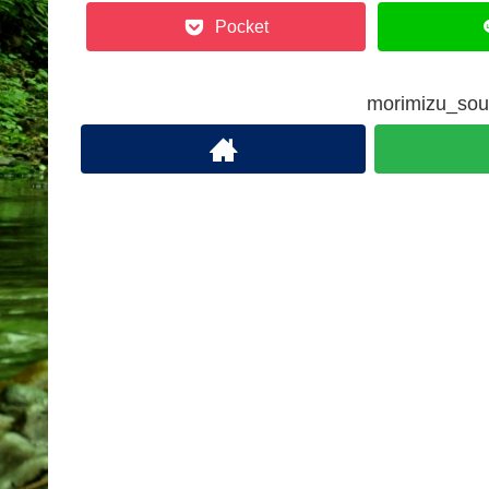
Pocket
morimizu_