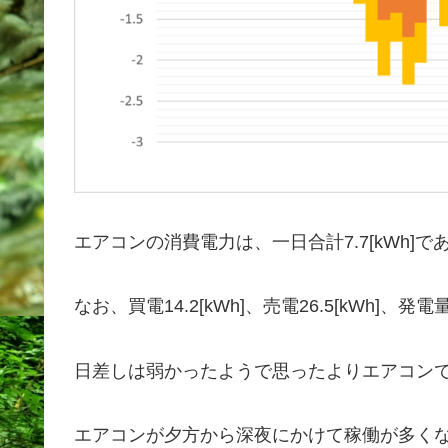
エアコンの消費電力は、一日合計7.7[kWh]で
なお、買電14.2[kWh]、売電26.5[kWh]、発電
日差しは弱かったようで思ったよりエアコン
エアコンが夕方から深夜にかけて稼働が多く