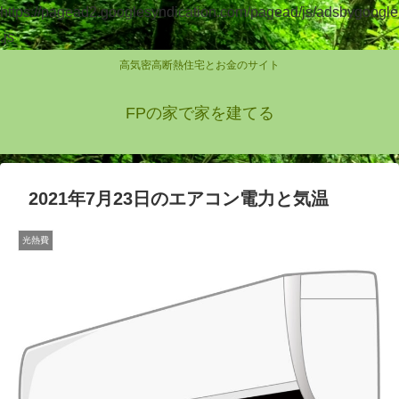
https://pagead2.googlesyndication.com/pagead/js/adsbygoogle
.js
高気密高断熱住宅とお金のサイト
FPの家で家を建てる
2021年7月23日のエアコン電力と気温
光熱費