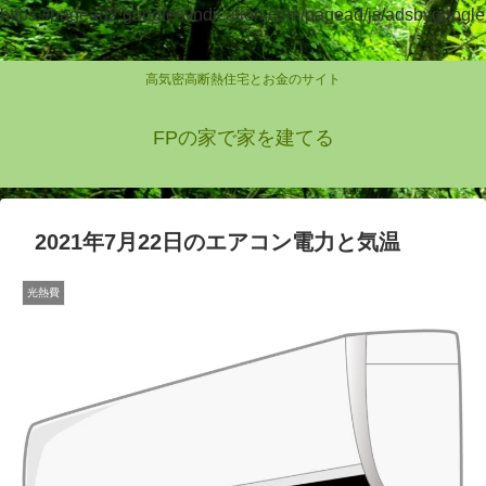
https://pagead2.googlesyndication.com/pagead/js/adsbygoogle
.js
高気密高断熱住宅とお金のサイト
FPの家で家を建てる
2021年7月22日のエアコン電力と気温
光熱費