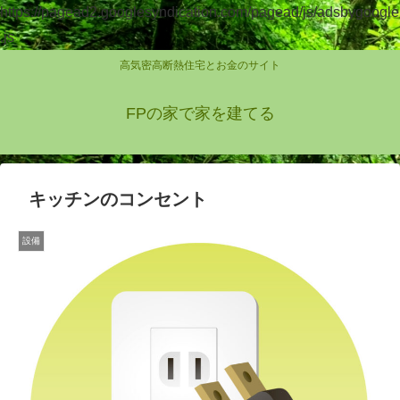
https://pagead2.googlesyndication.com/pagead/js/adsbygoogle
.js
高気密高断熱住宅とお金のサイト
FPの家で家を建てる
キッチンのコンセント
設備