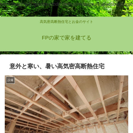
https://pagead2.googlesyndication.com/pagead/js/adsbygoogle
.js
高気密高断熱住宅とお金のサイト
FPの家で家を建てる
意外と寒い、暑い高気密高断熱住宅
設備