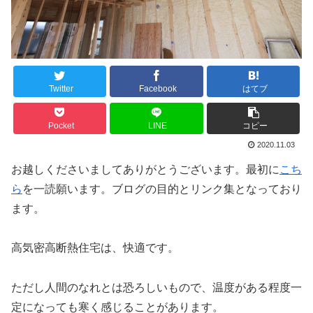
Twitter
Facebook
はてブ
Pocket
LINE
コピー
2020.11.03
お越しくださいましてありがとうございます。最初に
こち
ら
を一読願います。ブログの目的とリンク集となっており
ます。
高気密高断熱住宅は、快適です。
ただし人間のなれとは恐ろしいもので、温度がある程度一
定になっても寒く感じることがあります。