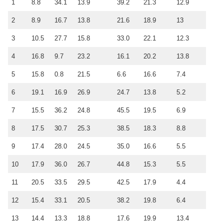
1
8.8
34.1
13.9
39.2
21.3
12.9
2
8.9
16.7
13.8
21.6
18.9
13
3
10.5
27.7
15.8
33.0
22.1
12.3
4
16.8
9.7
23.2
16.1
20.2
13.8
5
15.8
0.8
21.5
6.6
16.6
7.4
6
19.1
16.9
26.9
24.7
13.8
5.2
7
15.5
36.2
24.8
45.5
19.5
6.9
8
17.5
30.7
25.3
38.5
18.3
8.8
9
17.4
28.0
24.5
35.0
16.6
5.5
10
17.9
36.0
26.7
44.8
15.3
5.5
11
20.5
33.5
29.5
42.5
17.9
4.4
12
15.4
33.1
20.5
38.2
19.8
6.4
13
14.4
13.3
18.8
17.6
19.9
13.4