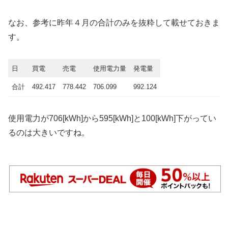
なお、参考に昨年４月の合計のみを抜粋して載せておきま
す。
日
買電
売電
使用電力量
発電量
合計
492.417
778.442
706.099
992.124
使用電力が706[kWh]から595[kWh]と100[kWh]下がってい
るのは大きいですね。