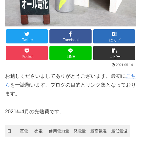
Twitter
Facebook
はてブ
Pocket
LINE
コピー
2021.05.14
お越しくださいましてありがとうございます。最初に
こち
ら
を一読願います。ブログの目的とリンク集となっており
ます。
2021年4月の光熱費です。
日
買電
売電
使用電力量
発電量
最高気温
最低気温