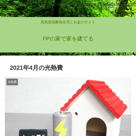
https://pagead2.googlesyndication.com/pagead/js/adsbygoogle
.js
高気密高断熱住宅とお金のサイト
FPの家で家を建てる
2021年4月の光熱費
光熱費