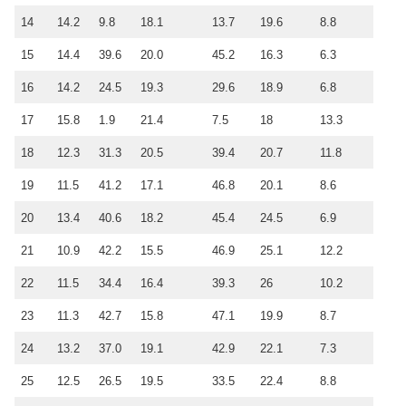
14
14.2
9.8
18.1
13.7
19.6
8.8
15
14.4
39.6
20.0
45.2
16.3
6.3
16
14.2
24.5
19.3
29.6
18.9
6.8
17
15.8
1.9
21.4
7.5
18
13.3
18
12.3
31.3
20.5
39.4
20.7
11.8
19
11.5
41.2
17.1
46.8
20.1
8.6
20
13.4
40.6
18.2
45.4
24.5
6.9
21
10.9
42.2
15.5
46.9
25.1
12.2
22
11.5
34.4
16.4
39.3
26
10.2
23
11.3
42.7
15.8
47.1
19.9
8.7
24
13.2
37.0
19.1
42.9
22.1
7.3
25
12.5
26.5
19.5
33.5
22.4
8.8