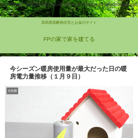
https://pagead2.googlesyndication.com/pagead/js/adsbygoogle
.js
高気密高断熱住宅とお金のサイト
FPの家で家を建てる
今シーズン暖房使用量が最大だった日の暖
房電力量推移（１月９日）
光熱費