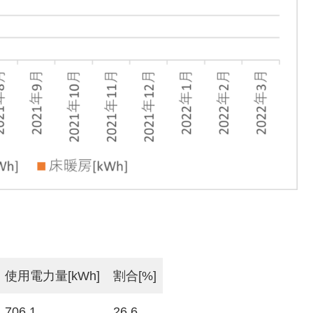
使用電力量[kWh]
割合[%]
706.1
26.6