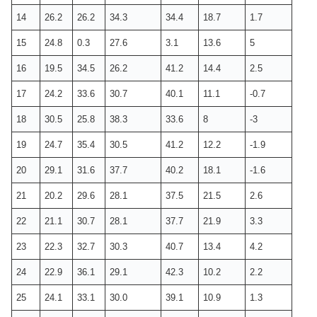
14
26.2
26.2
34.3
34.4
18.7
1.7
15
24.8
0.3
27.6
3.1
13.6
5
16
19.5
34.5
26.2
41.2
14.4
2.5
17
24.2
33.6
30.7
40.1
11.1
-0.7
18
30.5
25.8
38.3
33.6
8
-3
19
24.7
35.4
30.5
41.2
12.2
-1.9
20
29.1
31.6
37.7
40.2
18.1
-1.6
21
20.2
29.6
28.1
37.5
21.5
2.6
22
21.1
30.7
28.1
37.7
21.9
3.3
23
22.3
32.7
30.3
40.7
13.4
4.2
24
22.9
36.1
29.1
42.3
10.2
2.2
25
24.1
33.1
30.0
39.1
10.9
1.3