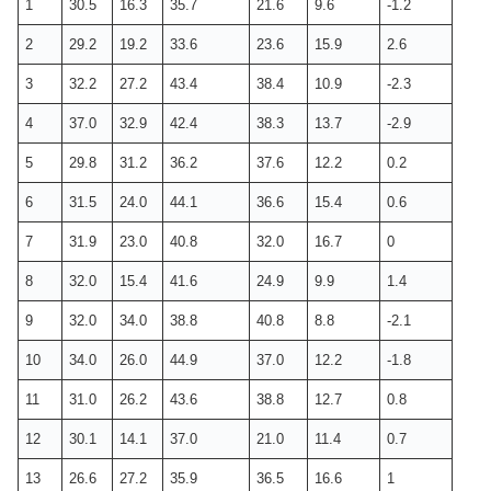
1
30.5
16.3
35.7
21.6
9.6
-1.2
2
29.2
19.2
33.6
23.6
15.9
2.6
3
32.2
27.2
43.4
38.4
10.9
-2.3
4
37.0
32.9
42.4
38.3
13.7
-2.9
5
29.8
31.2
36.2
37.6
12.2
0.2
6
31.5
24.0
44.1
36.6
15.4
0.6
7
31.9
23.0
40.8
32.0
16.7
0
8
32.0
15.4
41.6
24.9
9.9
1.4
9
32.0
34.0
38.8
40.8
8.8
-2.1
10
34.0
26.0
44.9
37.0
12.2
-1.8
11
31.0
26.2
43.6
38.8
12.7
0.8
12
30.1
14.1
37.0
21.0
11.4
0.7
13
26.6
27.2
35.9
36.5
16.6
1