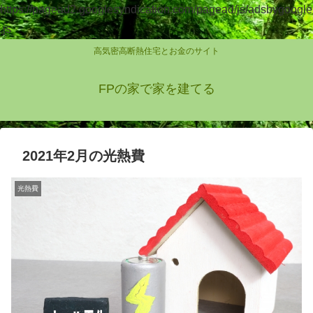
https://pagead2.googlesyndication.com/pagead/js/adsbygoogle
.js
高気密高断熱住宅とお金のサイト
FPの家で家を建てる
2021年2月の光熱費
光熱費