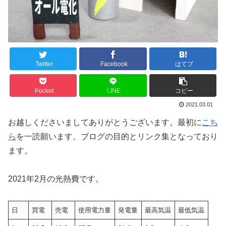
Twitter
Facebook
はてブ
Pocket
LINE
コピー
2021.03.01
お越しくださいましてありがとうございます。最初に
こち
ら
を一読願います。ブログの目的とリンク集となっており
ます。
2021年2月の光熱費です。
日
買電
売電
使用電力量
発電量
最高気温
最低気温