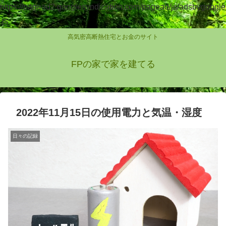
https://pagead2.googlesyndication.com/pagead/js/adsbygoogle
.js
高気密高断熱住宅とお金のサイト
FPの家で家を建てる
2022年11月15日の使用電力と気温・湿度
日々の記録