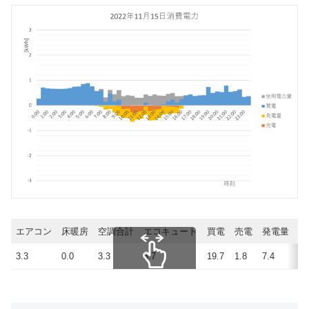
エアコン
床暖房
空調合計
エコキュート
買電
売電
発電量
使
3.3
0.0
3.3
5.7
19.7
1.8
7.4
25
スクロールできます