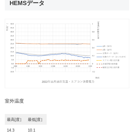
HEMSデータ
室外温度
最高[度］
最低[度］
14.3
10.1