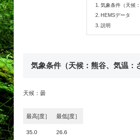
気象条件（天候
HEMSデータ
説明
気象条件（天候：熊谷、気温：
天候：曇
最高[度］
最低[度］
35.0
26.6