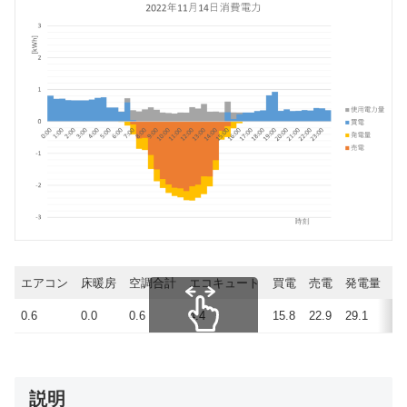
エアコン
床暖房
空調合計
エコキュート
買電
売電
発電量
使
0.6
0.0
0.6
4.4
15.8
22.9
29.1
22
スクロールできます
説明