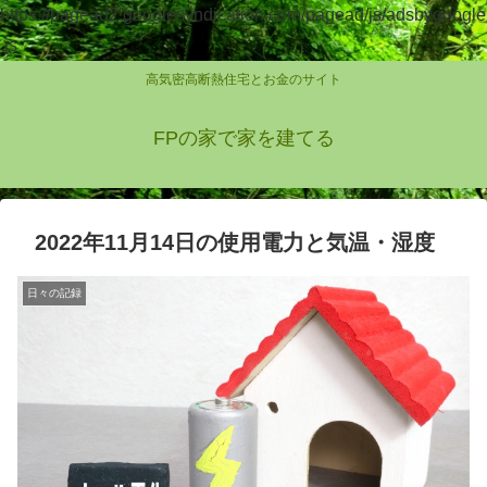
https://pagead2.googlesyndication.com/pagead/js/adsbygoogle
.js
高気密高断熱住宅とお金のサイト
FPの家で家を建てる
2022年11月14日の使用電力と気温・湿度
日々の記録