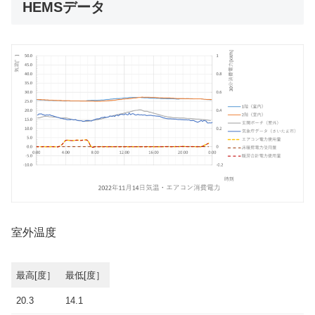
HEMSデータ
室外温度
最高[度］
最低[度］
20.3
14.1