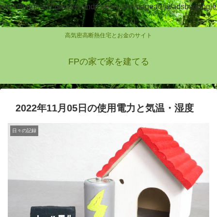
https://pagead2.googlesyndication.com/pagead/js/adsbygoogle
.js
高気密高断熱住宅とお金のサイト
FPの家で家を建てる
2022年11月05日の使用電力と気温・湿度
日々の記録