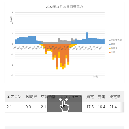
エアコン
床暖房
空調合計
エコキュート
買電
売電
発電量
使
2.1
0.0
2.1
4.5
17.5
16.4
21.4
22
スクロールできます