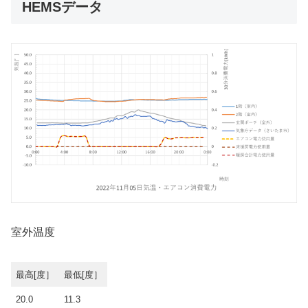
HEMSデータ
室外温度
最高[度］
最低[度］
20.0
11.3