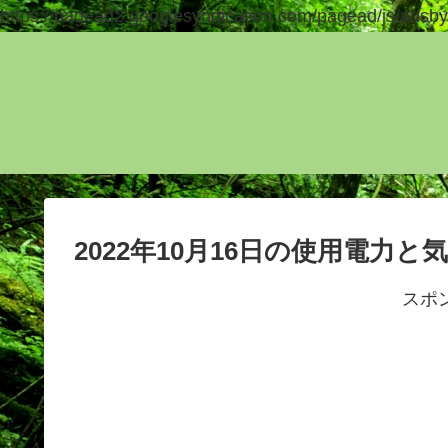
https://pagead2.googlesyndication.com/pagead/js/adsby
2022年10月16日の使用電力と
スポ