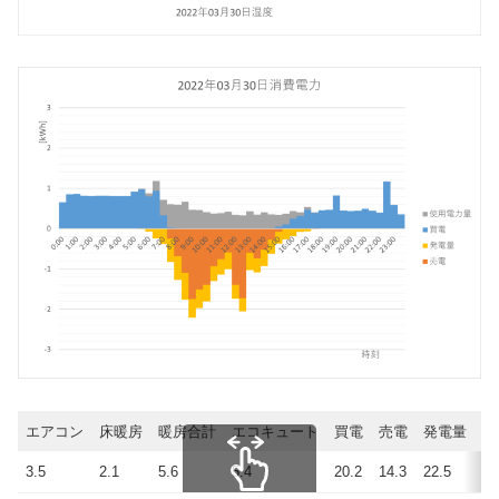
エアコン
床暖房
暖房合計
エコキュート
買電
売電
発電量
使
3.5
2.1
5.6
5.4
20.2
14.3
22.5
28