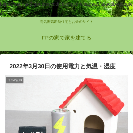
https://pagead2.googlesyndication.com/pagead/js/adsbygoogle
.js
高気密高断熱住宅とお金のサイト
FPの家で家を建てる
2022年3月30日の使用電力と気温・湿度
日々の記録