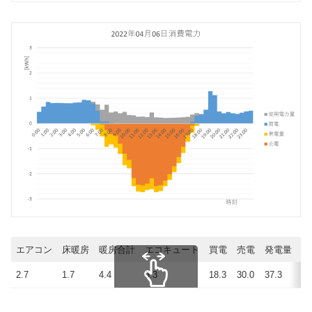
エアコン
床暖房
暖房合計
エコキュート
買電
売電
発電量
使
2.7
1.7
4.4
5.3
18.3
30.0
37.3
25
スクロールできます