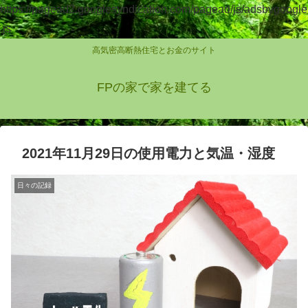
https://pagead2.googlesyndication.com/pagead/js/adsbygoogle
.js
高気密高断熱住宅とお金のサイト
FPの家で家を建てる
2021年11月29日の使用電力と気温・湿度
日々の記録