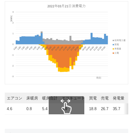
エアコン
床暖房
暖房合計
エコキュート
買電
売電
発電量
使
4.6
0.8
5.4
5.9
18.8
26.7
35.7
27
スクロールできます