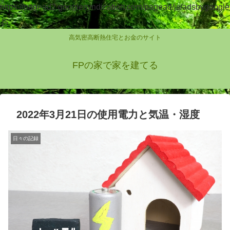
https://pagead2.googlesyndication.com/pagead/js/adsbygoogle
.js
高気密高断熱住宅とお金のサイト
FPの家で家を建てる
2022年3月21日の使用電力と気温・湿度
日々の記録