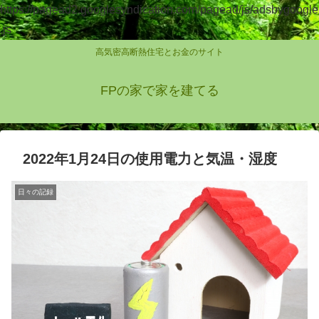
https://pagead2.googlesyndication.com/pagead/js/adsbygoogle
.js
高気密高断熱住宅とお金のサイト
FPの家で家を建てる
2022年1月24日の使用電力と気温・湿度
日々の記録