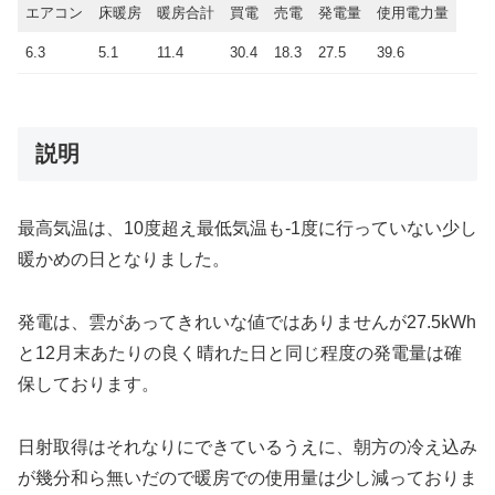
エアコン
床暖房
暖房合計
買電
売電
発電量
使用電力量
6.3
5.1
11.4
30.4
18.3
27.5
39.6
説明
最高気温は、10度超え最低気温も-1度に行っていない少し
暖かめの日となりました。
発電は、雲があってきれいな値ではありませんが27.5kWh
と12月末あたりの良く晴れた日と同じ程度の発電量は確
保しております。
日射取得はそれなりにできているうえに、朝方の冷え込み
が幾分和ら無いだので暖房での使用量は少し減っておりま