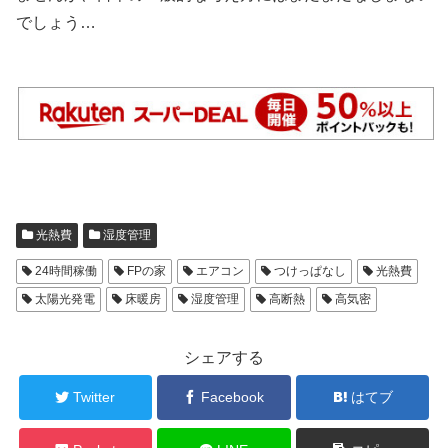
でしょう…
光熱費
湿度管理
24時間稼働
FPの家
エアコン
つけっぱなし
光熱費
太陽光発電
床暖房
湿度管理
高断熱
高気密
シェアする
Twitter
Facebook
はてブ