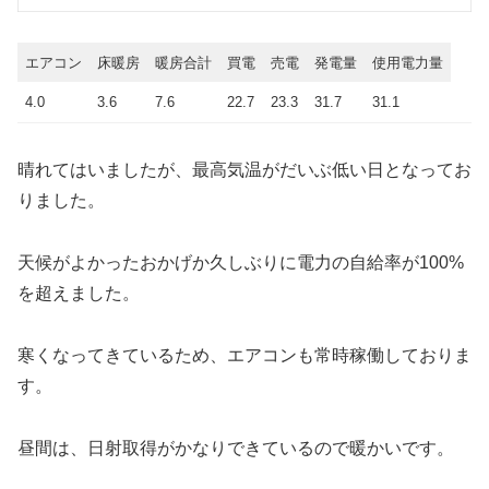
エアコン
床暖房
暖房合計
買電
売電
発電量
使用電力量
4.0
3.6
7.6
22.7
23.3
31.7
31.1
晴れてはいましたが、最高気温がだいぶ低い日となってお
りました。
天候がよかったおかげか久しぶりに電力の自給率が100%
を超えました。
寒くなってきているため、エアコンも常時稼働しておりま
す。
昼間は、日射取得がかなりできているので暖かいです。