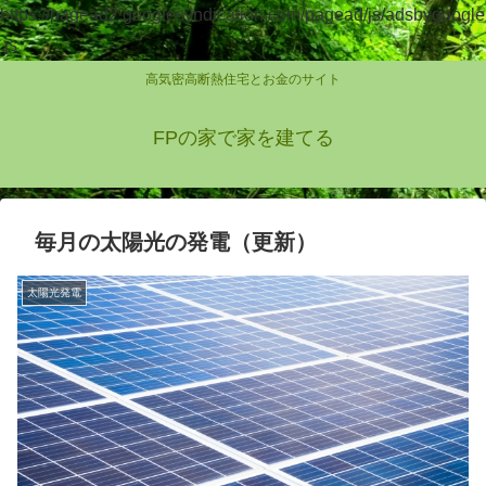
https://pagead2.googlesyndication.com/pagead/js/adsbygoogle
.js
高気密高断熱住宅とお金のサイト
FPの家で家を建てる
毎月の太陽光の発電（更新）
太陽光発電