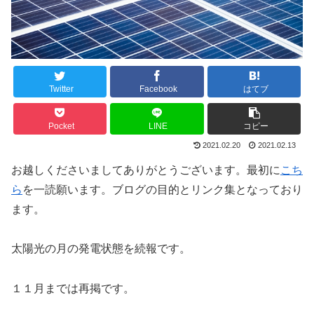
Twitter
Facebook
はてブ
Pocket
LINE
コピー
2021.02.20
2021.02.13
お越しくださいましてありがとうございます。最初に
こち
ら
を一読願います。ブログの目的とリンク集となっており
ます。
太陽光の月の発電状態を続報です。
１１月までは再掲です。