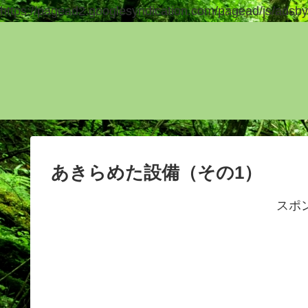
https://pagead2.googlesyndication.com/pagead/js/adsby
あきらめた設備（その1）
スポ