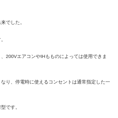
出来でした。
す。
200VエアコンやIHもものによっては使用できま
となり、停電時に使えるコンセントは通常指定した一
荷型です。