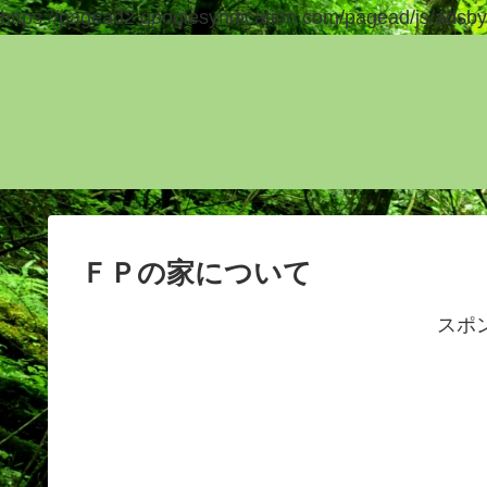
https://pagead2.googlesyndication.com/pagead/js/adsby
ＦＰの家について
スポ