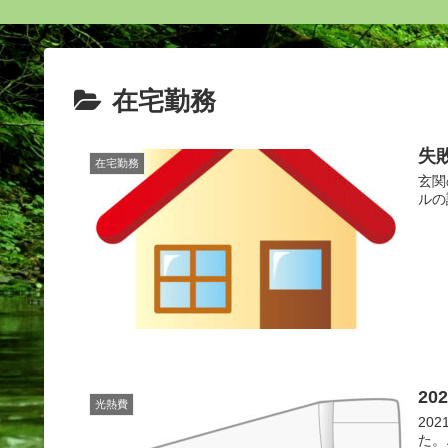
在宅勤務
失
在宅勤務
玄関
ルの
2
光熱費
20
た。