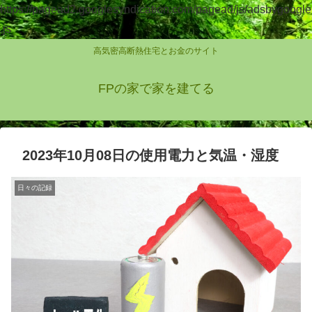
https://pagead2.googlesyndication.com/pagead/js/adsbygoogle
.js
高気密高断熱住宅とお金のサイト
FPの家で家を建てる
2023年10月08日の使用電力と気温・湿度
日々の記録