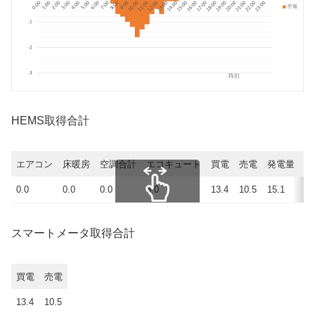
HEMS取得合計
エアコン
床暖房
空調合計
エコキュート
買電
売電
発電量
使
0.0
0.0
0.0
3.0
13.4
10.5
15.1
17
スクロールできます
スマートメータ取得合計
買電
売電
13.4
10.5