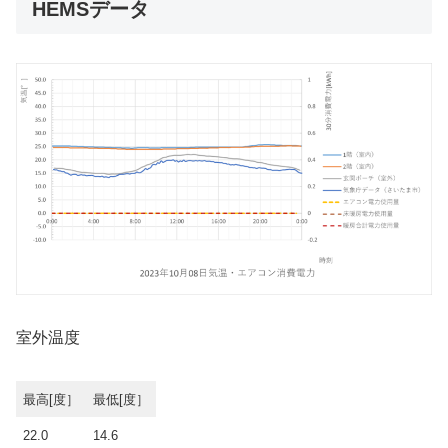
HEMSデータ
室外温度
最高[度］
最低[度］
22.0
14.6