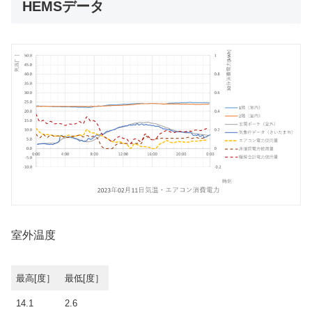
HEMSデータ
室外温度
最高[度］
最低[度］
14.1
2.6