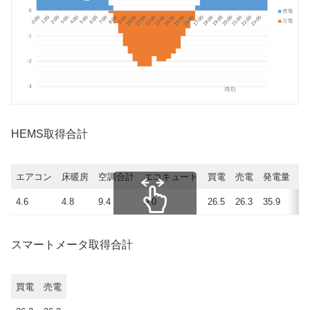
HEMS取得合計
エアコン
床暖房
空調合計
エコキュート
買電
売電
発電量
使
4.6
4.8
9.4
9.0
26.5
26.3
35.9
36
スクロールできます
スマートメータ取得合計
買電
売電