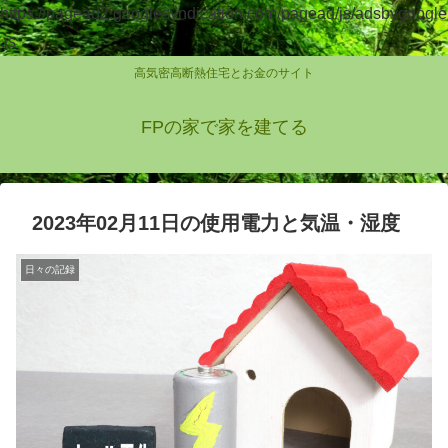
https://pagead2.googlesyndication.com/pagead/js/adsbygoogle
.js
高気密高断熱住宅とお金のサイト
FPの家で家を建てる
2023年02月11日の使用電力と気温・湿度
日々の記録