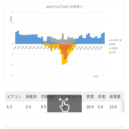
エアコン
床暖房
空調合計
エコキュート
買電
売電
発電量
使
5.3
3.3
8.5
7.1
26.8
5.6
13.0
34
スクロールできます