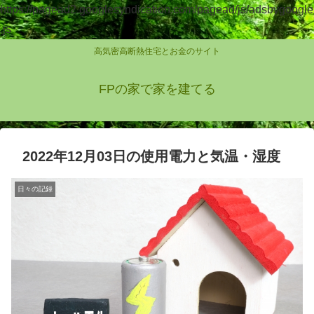
https://pagead2.googlesyndication.com/pagead/js/adsbygoogle
.js
高気密高断熱住宅とお金のサイト
FPの家で家を建てる
2022年12月03日の使用電力と気温・湿度
日々の記録