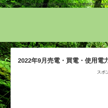
https://pagead2.googlesyndication.com/pagead/js/adsby
2022年9月売電・買電・使用
スポ