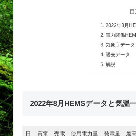
目
2022年8月
電力関係HE
気象庁データ
過去データ
解説
2022年8月HEMSデータと気温
日
買電
売電
使用電力量
発電量
最