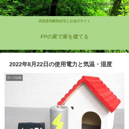
https://pagead2.googlesyndication.com/pagead/js/adsbygoogle
.js
高気密高断熱住宅とお金のサイト
FPの家で家を建てる
2022年8月22日の使用電力と気温・湿度
日々の記録