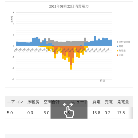
エアコン
床暖房
空調合計
エコキュート
買電
売電
発電量
使
5.0
0.0
5.0
1.5
15.8
9.2
17.8
24
スクロールできます