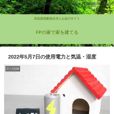
https://pagead2.googlesyndication.com/pagead/js/adsbygoogle
.js
高気密高断熱住宅とお金のサイト
FPの家で家を建てる
2022年5月7日の使用電力と気温・湿度
日々の記録