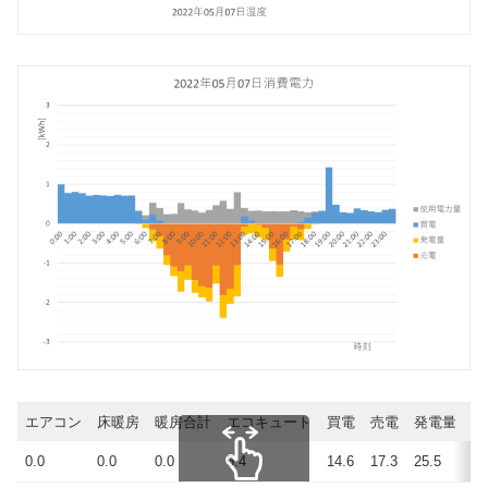
エアコン
床暖房
暖房合計
エコキュート
買電
売電
発電量
使
0.0
0.0
0.0
5.4
14.6
17.3
25.5
22