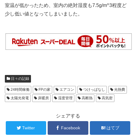
室温が低かったため、室内の絶対湿度も7.5g/m^3程度ど
少し低い値となってしまいました。
日々の記録
24時間稼働
FPの家
エアコン
つけっぱなし
光熱費
太陽光発電
床暖房
湿度管理
高断熱
高気密
シェアする
Twitter
Facebook
はてブ