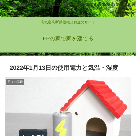
https://pagead2.googlesyndication.com/pagead/js/adsbygoogle
.js
高気密高断熱住宅とお金のサイト
FPの家で家を建てる
2022年1月13日の使用電力と気温・湿度
日々の記録