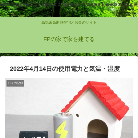
https://pagead2.googlesyndication.com/pagead/js/adsbygoogle
.js
高気密高断熱住宅とお金のサイト
FPの家で家を建てる
2022年4月14日の使用電力と気温・湿度
日々の記録