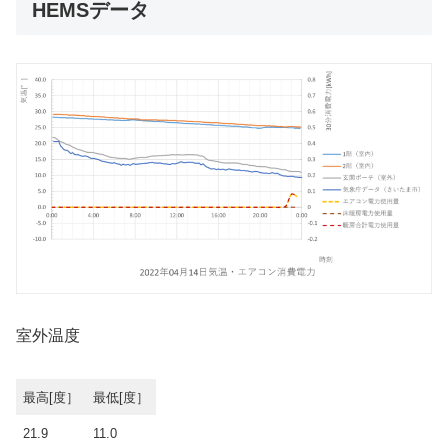
HEMSデータ
室外温度
最高[度］
最低[度］
21.9
11.0