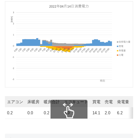
エアコン
床暖房
暖房合計
エコキュート
買電
売電
発電量
使
0.2
0.0
0.2
3.9
14.1
2.0
6.2
18
スクロールできます