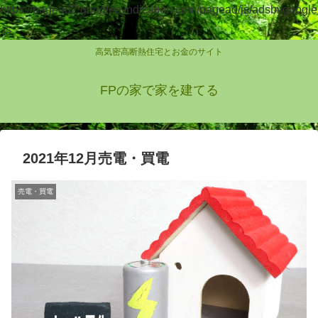
https://pagead2.googlesyndication.com/pagead/js/adsbygoogle
.js
高気密高断熱住宅とお金のサイト
FPの家で家を建てる
2021年12月売電・買電
売電・買電