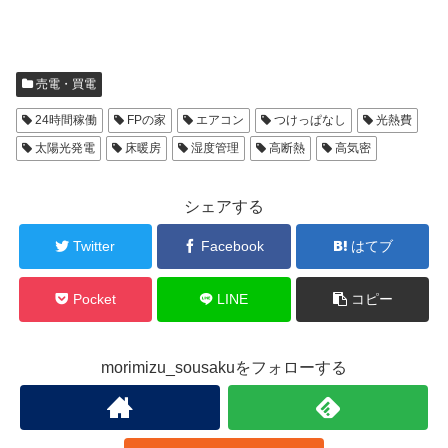
売電・買電
24時間稼働
FPの家
エアコン
つけっぱなし
光熱費
太陽光発電
床暖房
湿度管理
高断熱
高気密
シェアする
Twitter
Facebook
はてブ
Pocket
LINE
コピー
morimizu_sousakuをフォローする