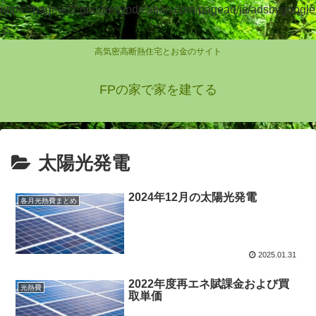
https://pagead2.googlesyndication.com/pagead/js/adsbygoogle
.js
高気密高断熱住宅とお金のサイト
FPの家で家を建てる
太陽光発電
2024年12月の太陽光発電
各月光熱費まとめ
2025.01.31
2022年度再エネ賦課金および買
光熱費
取単価