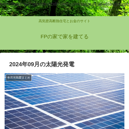
https://pagead2.googlesyndication.com/pagead/js/adsbygoogle
.js
高気密高断熱住宅とお金のサイト
FPの家で家を建てる
2024年09月の太陽光発電
各月光熱費まとめ