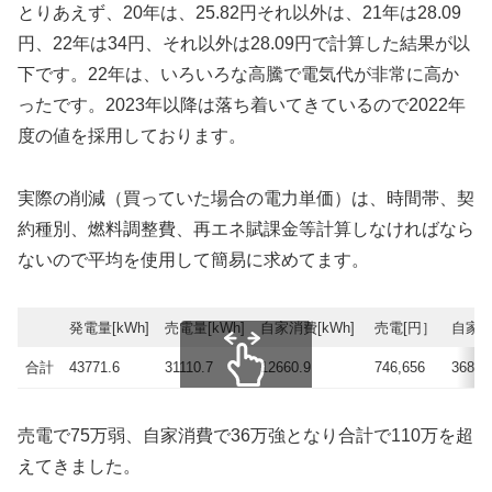
とりあえず、20年は、25.82円それ以外は、21年は28.09
円、22年は34円、それ以外は28.09円で計算した結果が以
下です。22年は、いろいろな高騰で電気代が非常に高か
ったです。2023年以降は落ち着いてきているので2022年
度の値を採用しております。
実際の削減（買っていた場合の電力単価）は、時間帯、契
約種別、燃料調整費、再エネ賦課金等計算しなければなら
ないので平均を使用して簡易に求めてます。
発電量[kWh]
売電量[kWh]
自家消費[kWh]
売電[円］
自家消
合計
43771.6
31110.7
12660.9
746,656
368,9
スクロールできます
売電で75万弱、自家消費で36万強となり合計で110万を超
えてきました。