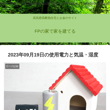
https://pagead2.googlesyndication.com/pagead/js/adsbygoogle
.js
高気密高断熱住宅とお金のサイト
FPの家で家を建てる
2023年09月19日の使用電力と気温・湿度
日々の記録