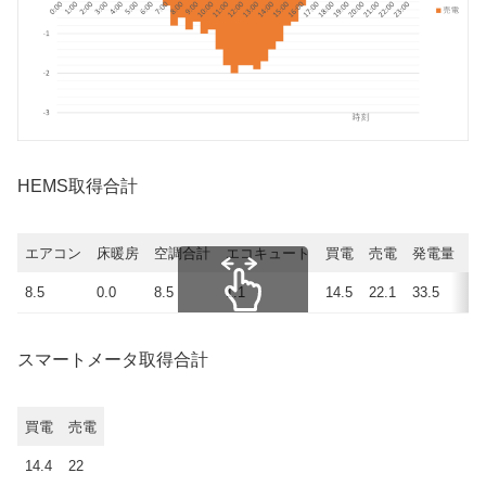
HEMS取得合計
エアコン
床暖房
空調合計
エコキュート
買電
売電
発電量
使
8.5
0.0
8.5
1.1
14.5
22.1
33.5
25
スクロールできます
スマートメータ取得合計
買電
売電
14.4
22