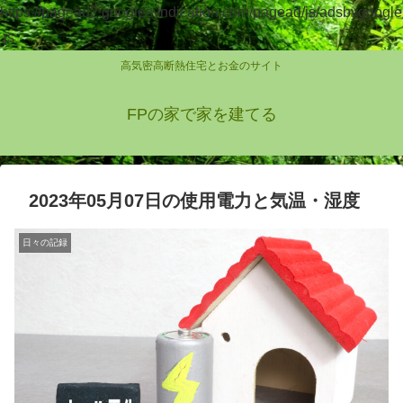
https://pagead2.googlesyndication.com/pagead/js/adsbygoogle
.js
高気密高断熱住宅とお金のサイト
FPの家で家を建てる
2023年05月07日の使用電力と気温・湿度
日々の記録