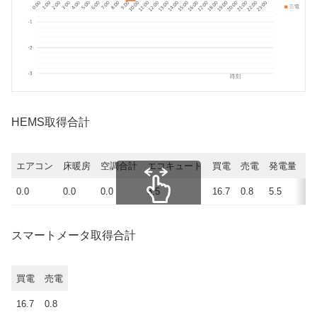
HEMS取得合計
エアコン
床暖房
空調合計
エコキュート
買電
売電
発電量
使
0.0
0.0
0.0
3.5
16.7
0.8
5.5
21
スクロールできます
スマートメータ取得合計
買電
売電
16.7
0.8