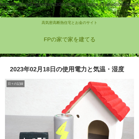
https://pagead2.googlesyndication.com/pagead/js/adsbygoogle
.js
高気密高断熱住宅とお金のサイト
FPの家で家を建てる
2023年02月18日の使用電力と気温・湿度
日々の記録