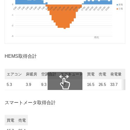
HEMS取得合計
エアコン
床暖房
空調合計
エコキュート
買電
売電
発電量
使
5.3
3.9
9.3
4.7
16.5
26.5
33.7
23
スクロールできます
スマートメータ取得合計
買電
売電