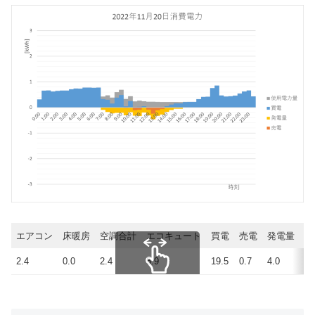
エアコン
床暖房
空調合計
エコキュート
買電
売電
発電量
使
2.4
0.0
2.4
5.9
19.5
0.7
4.0
22
スクロールできます