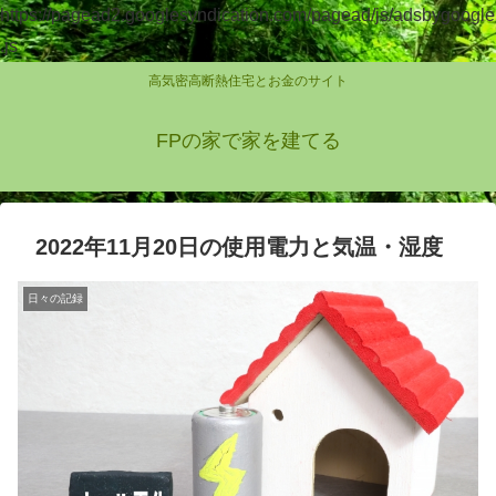
https://pagead2.googlesyndication.com/pagead/js/adsbygoogle
.js
高気密高断熱住宅とお金のサイト
FPの家で家を建てる
2022年11月20日の使用電力と気温・湿度
日々の記録