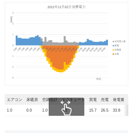
エアコン
床暖房
空調合計
エコキュート
買電
売電
発電量
使
1.0
0.0
1.0
6.3
15.7
26.5
33.8
23
スクロールできます