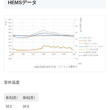
HEMSデータ
室外温度
最高[度］
最低[度］
33.2
24.5