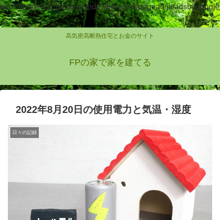
https://pagead2.googlesyndication.com/pagead/js/adsbygoogle
.js
高気密高断熱住宅とお金のサイト
FPの家で家を建てる
2022年8月20日の使用電力と気温・湿度
日々の記録