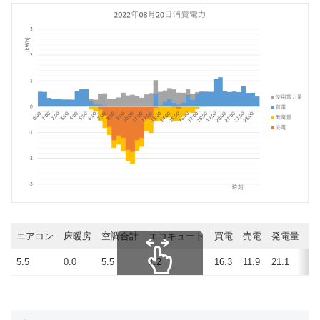
エアコン
床暖房
空調合計
エコキュート
買電
売電
発電量
使
5.5
0.0
5.5
1.2
16.3
11.9
21.1
25
スクロールできます