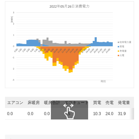
エアコン
床暖房
暖房合計
エコキュート
買電
売電
発電量
使
0.0
0.0
0.0
2.5
10.3
24.0
31.9
18
スクロールできます