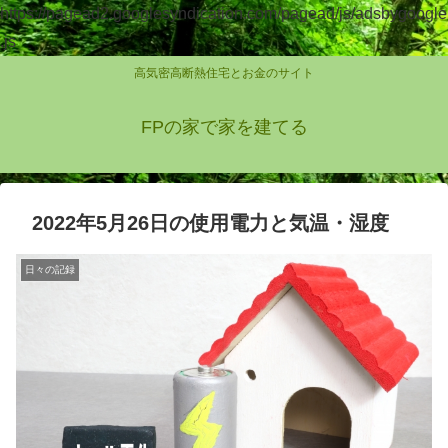
https://pagead2.googlesyndication.com/pagead/js/adsbygoogle
.js
高気密高断熱住宅とお金のサイト
FPの家で家を建てる
2022年5月26日の使用電力と気温・湿度
日々の記録